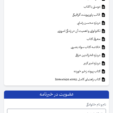
دوستی با کتاب
قالب پاورپوینت گرافیکی
درباره محسن رضایی
تکنولوژی و اهمیت آن در زندگی امروزی
معرفی کتاب
خلاصه کتاب سواد بصری
درباره فخرالدین عراقی
درباره امیر کبیر
کتاب پیوند زخم خورده
کتاب راهنمای کامل Interaction access
عضویت در خبرنامه
نام و نام خانوادگی