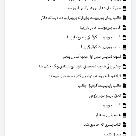
متن کامل دعای جوشن کبیر با ترجمه
قالب زیبای پاورپوینت برای ارائه پروپوزال و دفاع رساله دکترا
قالب پاورپوینت کادر دار زیبا
قالب پاورپوینت گرافیکی و طرح دار زیبا
قالب پاورپوینت گرافیکی زیبا
نمونه تدریس درس اول هدیه آسمان پنجم
چشم رنگی ها چه شخصیتی دارند؟ روانشناسی رنگ چشم ها
قیافه و ظاهر واسه متولدین کدوم ماه، خیلی مهمه؟
قالب پاورپوینت گرافیکی جالب
اندکی درباره درس‌پژوهی
قالب پاورپوینت
همه زائران سلطان
کتاب پسری که جادویی شد
معرفی کتاب