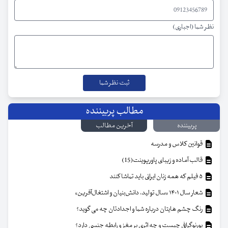
نظر شما (اجباری)
مطالب پربیننده
پربیننده
آخرین مطالب
قوانین کلاس و مدرسه
قالب آماده و زیبای پاورپوینت(15)
۵ فیلم که همه زنان ایرانی باید تماشا کنند
شعار سال ۱۴۰۱ «سال تولید، دانش‌بنیان و اشتغال‌آفرین»
رنگ چشم هایتان درباره شما و اجدادتان چه می گوید؟
پورنوگرافی چیست و چه اثری بر مغز و رابطه جنسی دارد؟