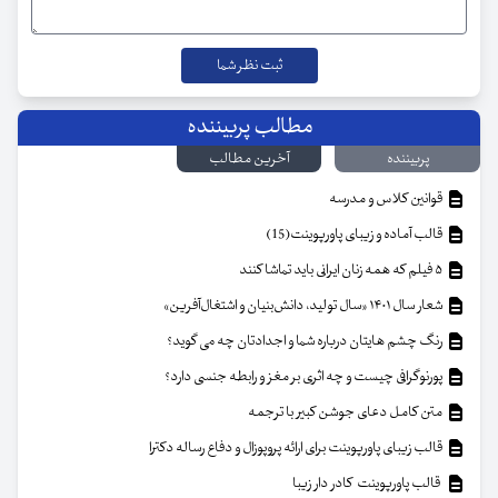
مطالب پربیننده
پربیننده
آخرین مطالب
قوانین کلاس و مدرسه
قالب آماده و زیبای پاورپوینت(15)
۵ فیلم که همه زنان ایرانی باید تماشا کنند
شعار سال ۱۴۰۱ «سال تولید، دانش‌بنیان و اشتغال‌آفرین»
رنگ چشم هایتان درباره شما و اجدادتان چه می گوید؟
پورنوگرافی چیست و چه اثری بر مغز و رابطه جنسی دارد؟
متن کامل دعای جوشن کبیر با ترجمه
قالب زیبای پاورپوینت برای ارائه پروپوزال و دفاع رساله دکترا
قالب پاورپوینت کادر دار زیبا