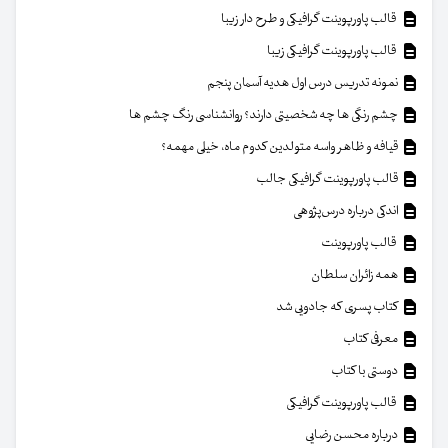
قالب پاورپوینت گرافیکی و طرح دار زیبا
قالب پاورپوینت گرافیکی زیبا
نمونه تدریس درس اول هدیه آسمان پنجم
چشم رنگی ها چه شخصیتی دارند؟ روانشناسی رنگ چشم ها
قیافه و ظاهر واسه متولدین کدوم ماه، خیلی مهمه؟
قالب پاورپوینت گرافیکی جالب
اندکی درباره درس‌پژوهی
قالب پاورپوینت
همه زائران سلطان
کتاب پسری که جادویی شد
معرفی کتاب
دوستی با کتاب
قالب پاورپوینت گرافیکی
درباره محسن رضایی