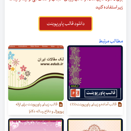
زیر استفاده کنید
دانلود قالب پاورپوینت
مطالب مرتبط
قالب آماده و زیبای پاورپوینت(15)
قالب زیبای پاورپوینت برای ارائه
پروپوزال و دفاع رساله دکترا