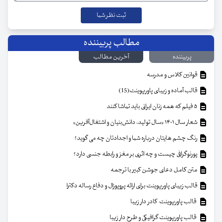
مطالب پربیننده
پربیننده
آخرین مطالب
قوانین کلاس و مدرسه
قالب آماده و زیبای پاورپوینت(15)
۵ فیلم که همه زنان ایرانی باید تماشا کنند
شعار سال ۱۴۰۱ «سال تولید، دانش‌بنیان و اشتغال‌آفرین»
رنگ چشم هایتان درباره شما و اجدادتان چه می گوید؟
پورنوگرافی چیست و چه اثری بر مغز و رابطه جنسی دارد؟
متن کامل دعای جوشن کبیر با ترجمه
قالب زیبای پاورپوینت برای ارائه پروپوزال و دفاع رساله دکترا
قالب پاورپوینت کادر دار زیبا
قالب پاورپوینت گرافیکی و طرح دار زیبا