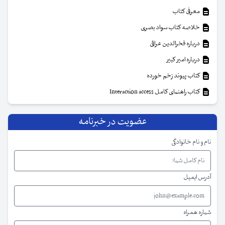
معرفی کتاب
خلاصه کتاب سواد بصری
درباره فخرالدین عراقی
درباره امیر کبیر
کتاب پیوند زخم خورده
کتاب راهنمای کامل Interaction access
عضویت در خبرنامه
نام و نام خانوادگی
آدرس ایمیل
شماره همراه