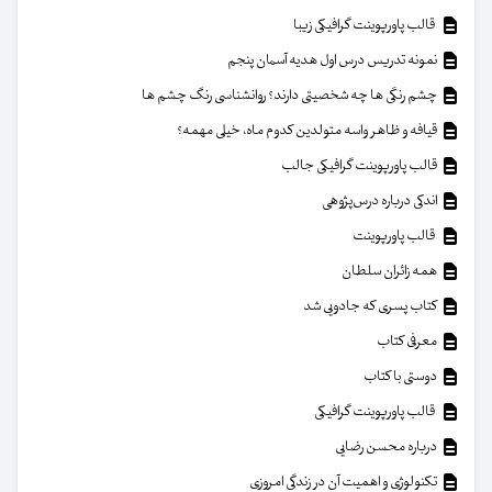
قالب پاورپوینت گرافیکی زیبا
نمونه تدریس درس اول هدیه آسمان پنجم
چشم رنگی ها چه شخصیتی دارند؟ روانشناسی رنگ چشم ها
قیافه و ظاهر واسه متولدین کدوم ماه، خیلی مهمه؟
قالب پاورپوینت گرافیکی جالب
اندکی درباره درس‌پژوهی
قالب پاورپوینت
همه زائران سلطان
کتاب پسری که جادویی شد
معرفی کتاب
دوستی با کتاب
قالب پاورپوینت گرافیکی
درباره محسن رضایی
تکنولوژی و اهمیت آن در زندگی امروزی