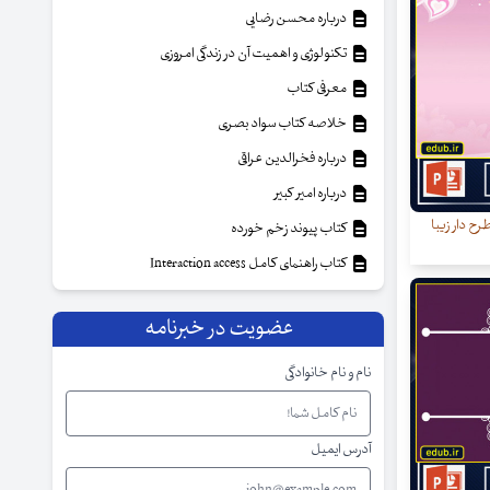
درباره محسن رضایی
تکنولوژی و اهمیت آن در زندگی امروزی
معرفی کتاب
خلاصه کتاب سواد بصری
درباره فخرالدین عراقی
درباره امیر کبیر
رح دار زیبا
کتاب پیوند زخم خورده
کتاب راهنمای کامل Interaction access
عضویت در خبرنامه
نام و نام خانوادگی
آدرس ایمیل