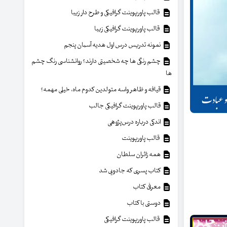
قالب پاورپوینت گرافیکی و طرح دار زیبا
قالب پاورپوینت گرافیکی زیبا
نمونه تدریس درس اول هدیه آسمان پنجم
چشم رنگی ها چه شخصیتی دارند؟ روانشناسی رنگ چشم
ها
قیافه و ظاهر واسه متولدین کدوم ماه، خیلی مهمه؟
قالب پاورپوینت گرافیکی جالب
اندکی درباره درس‌پژوهی
قالب پاورپوینت
همه زائران سلطان
کتاب پسری که جادویی شد
معرفی کتاب
دوستی با کتاب
قالب پاورپوینت گرافیکی