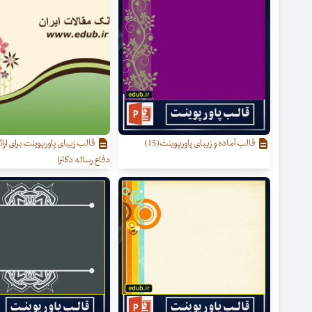
قالب آماده و زیبای پاورپوینت(15)
قالب زیبای پاورپوینت برای ارائه
دفاع رساله دکترا