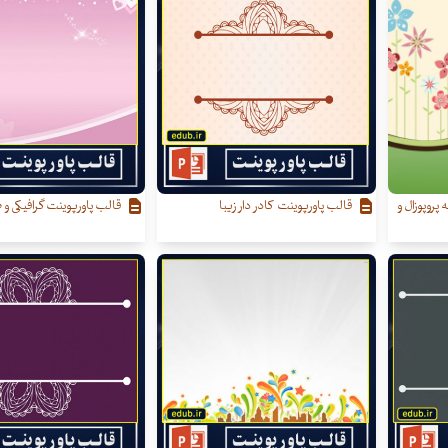
 پروپوزال و
قالب پاورپوینت کادر دار زیبا
قالب پاورپوینت گرافیکی و ط