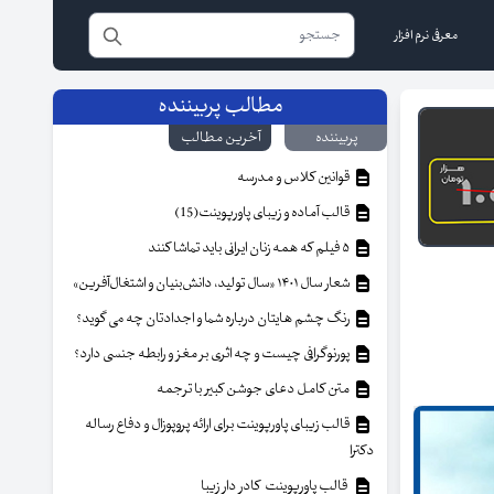
معرفی نرم افزار
مطالب پربیننده
پربیننده
آخرین مطالب
قوانین کلاس و مدرسه
قالب آماده و زیبای پاورپوینت(15)
۵ فیلم که همه زنان ایرانی باید تماشا کنند
شعار سال ۱۴۰۱ «سال تولید، دانش‌بنیان و اشتغال‌آفرین»
رنگ چشم هایتان درباره شما و اجدادتان چه می گوید؟
پورنوگرافی چیست و چه اثری بر مغز و رابطه جنسی دارد؟
متن کامل دعای جوشن کبیر با ترجمه
قالب زیبای پاورپوینت برای ارائه پروپوزال و دفاع رساله
دکترا
قالب پاورپوینت کادر دار زیبا