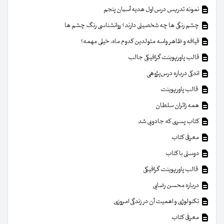
نمونه تدریس درس اول هدیه آسمان پنجم
چشم رنگی ها چه شخصیتی دارند؟ روانشناسی رنگ چشم ها
قیافه و ظاهر واسه متولدین کدوم ماه، خیلی مهمه؟
قالب پاورپوینت گرافیکی جالب
اندکی درباره درس‌پژوهی
قالب پاورپوینت
همه زائران سلطان
کتاب پسری که جادویی شد
معرفی کتاب
دوستی با کتاب
قالب پاورپوینت گرافیکی
درباره محسن رضایی
تکنولوژی و اهمیت آن در زندگی امروزی
معرفی کتاب