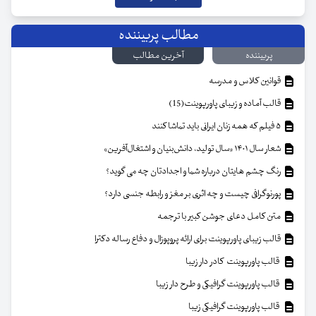
مطالب پربیننده
پربیننده
آخرین مطالب
قوانین کلاس و مدرسه
قالب آماده و زیبای پاورپوینت(15)
۵ فیلم که همه زنان ایرانی باید تماشا کنند
شعار سال ۱۴۰۱ «سال تولید، دانش‌بنیان و اشتغال‌آفرین»
رنگ چشم هایتان درباره شما و اجدادتان چه می گوید؟
پورنوگرافی چیست و چه اثری بر مغز و رابطه جنسی دارد؟
متن کامل دعای جوشن کبیر با ترجمه
قالب زیبای پاورپوینت برای ارائه پروپوزال و دفاع رساله دکترا
قالب پاورپوینت کادر دار زیبا
قالب پاورپوینت گرافیکی و طرح دار زیبا
قالب پاورپوینت گرافیکی زیبا