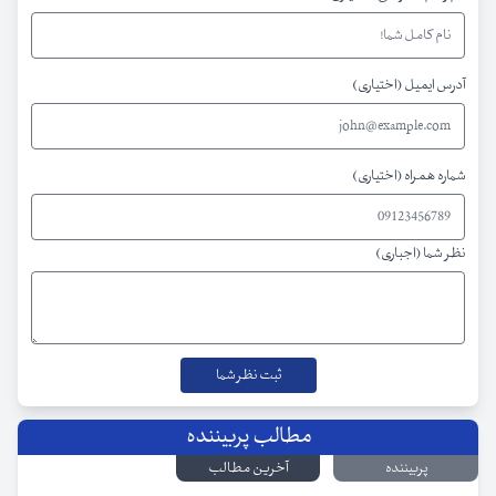
آدرس ایمیل (اختیاری)
شماره همراه (اختیاری)
نظر شما (اجباری)
مطالب پربیننده
پربیننده
آخرین مطالب