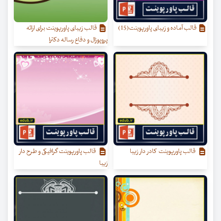
قالب آماده و زیبای پاورپوینت(15)
قالب زیبای پاورپوینت برای ارائه
پروپوزال و دفاع رساله دکترا
قالب پاورپوینت کادر دار زیبا
قالب پاورپوینت گرافیکی و طرح دار
زیبا