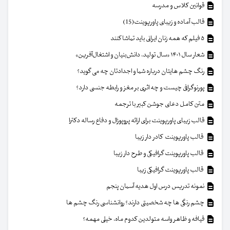
قوانین کلاس و مدرسه
قالب آماده و زیبای پاورپوینت(15)
۵ فیلم که همه زنان ایرانی باید تماشا کنند
شعار سال ۱۴۰۱ «سال تولید، دانش‌بنیان و اشتغال‌آفرین»
رنگ چشم هایتان درباره شما و اجدادتان چه می گوید؟
پورنوگرافی چیست و چه اثری بر مغز و رابطه جنسی دارد؟
متن کامل دعای جوشن کبیر با ترجمه
قالب زیبای پاورپوینت برای ارائه پروپوزال و دفاع رساله دکترا
قالب پاورپوینت کادر دار زیبا
قالب پاورپوینت گرافیکی و طرح دار زیبا
قالب پاورپوینت گرافیکی زیبا
نمونه تدریس درس اول هدیه آسمان پنجم
چشم رنگی ها چه شخصیتی دارند؟ روانشناسی رنگ چشم ها
قیافه و ظاهر واسه متولدین کدوم ماه، خیلی مهمه؟