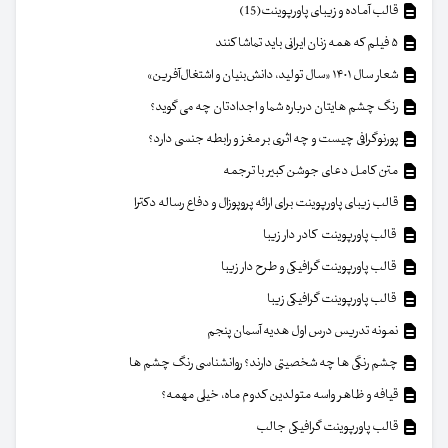
قالب آماده و زیبای پاورپوینت(15)
۵ فیلم که همه زنان ایرانی باید تماشا کنند
شعار سال ۱۴۰۱ «سال تولید، دانش‌بنیان و اشتغال‌آفرین»
رنگ چشم هایتان درباره شما و اجدادتان چه می گوید؟
پورنوگرافی چیست و چه اثری بر مغز و رابطه جنسی دارد؟
متن کامل دعای جوشن کبیر با ترجمه
قالب زیبای پاورپوینت برای ارائه پروپوزال و دفاع رساله دکترا
قالب پاورپوینت کادر دار زیبا
قالب پاورپوینت گرافیکی و طرح دار زیبا
قالب پاورپوینت گرافیکی زیبا
نمونه تدریس درس اول هدیه آسمان پنجم
چشم رنگی ها چه شخصیتی دارند؟ روانشناسی رنگ چشم ها
قیافه و ظاهر واسه متولدین کدوم ماه، خیلی مهمه؟
قالب پاورپوینت گرافیکی جالب