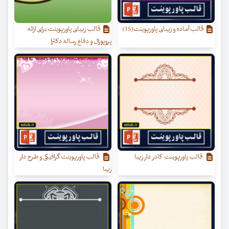
قالب آماده و زیبای پاورپوینت(15)
قالب زیبای پاورپوینت برای ارائه
پروپوزال و دفاع رساله دکترا
قالب پاورپوینت کادر دار زیبا
قالب پاورپوینت گرافیکی و طرح دار
زیبا