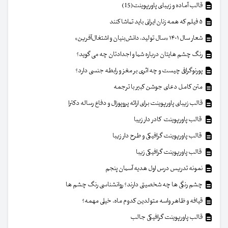
قالب آماده و زیبای پاورپوینت(15)
۵ فیلم که همه زنان ایرانی باید تماشا کنند
شعار سال ۱۴۰۱ «سال تولید، دانش‌بنیان و اشتغال‌آفرین»
رنگ چشم هایتان درباره شما و اجدادتان چه می گوید؟
پورنوگرافی چیست و چه اثری بر مغز و رابطه جنسی دارد؟
متن کامل دعای جوشن کبیر با ترجمه
قالب زیبای پاورپوینت برای ارائه پروپوزال و دفاع رساله دکترا
قالب پاورپوینت کادر دار زیبا
قالب پاورپوینت گرافیکی و طرح دار زیبا
قالب پاورپوینت گرافیکی زیبا
نمونه تدریس درس اول هدیه آسمان پنجم
چشم رنگی ها چه شخصیتی دارند؟ روانشناسی رنگ چشم ها
قیافه و ظاهر واسه متولدین کدوم ماه، خیلی مهمه؟
قالب پاورپوینت گرافیکی جالب