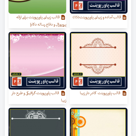
قالب آماده و زیبای پاورپوینت(15)
قالب زیبای پاورپوینت برای ارائه
پروپوزال و دفاع رساله دکترا
قالب پاورپوینت کادر دار زیبا
قالب پاورپوینت گرافیکی و طرح دار
زیبا