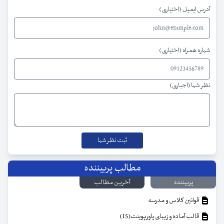
آدرس ایمیل (اختیاری)
شماره همراه (اختیاری)
نظر شما (اجباری)
مطالب پربیننده
پربیننده
آخرین مطالب
قوانین کلاس و مدرسه
قالب آماده و زیبای پاورپوینت(15)