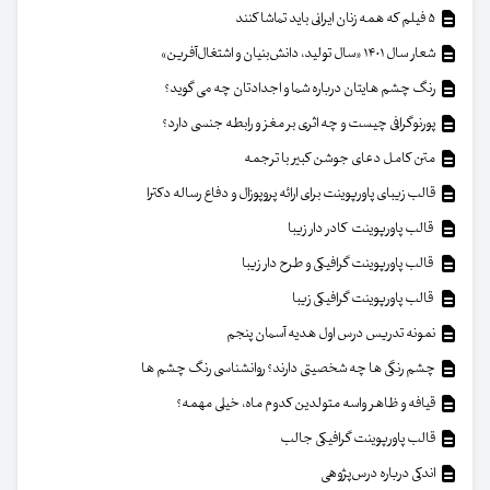
۵ فیلم که همه زنان ایرانی باید تماشا کنند
شعار سال ۱۴۰۱ «سال تولید، دانش‌بنیان و اشتغال‌آفرین»
رنگ چشم هایتان درباره شما و اجدادتان چه می گوید؟
پورنوگرافی چیست و چه اثری بر مغز و رابطه جنسی دارد؟
متن کامل دعای جوشن کبیر با ترجمه
قالب زیبای پاورپوینت برای ارائه پروپوزال و دفاع رساله دکترا
قالب پاورپوینت کادر دار زیبا
قالب پاورپوینت گرافیکی و طرح دار زیبا
قالب پاورپوینت گرافیکی زیبا
نمونه تدریس درس اول هدیه آسمان پنجم
چشم رنگی ها چه شخصیتی دارند؟ روانشناسی رنگ چشم ها
قیافه و ظاهر واسه متولدین کدوم ماه، خیلی مهمه؟
قالب پاورپوینت گرافیکی جالب
اندکی درباره درس‌پژوهی