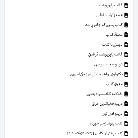
قالب پاورپوینت
همه زائران سلطان
کتاب پسری که جادویی شد
معرفی کتاب
دوستی با کتاب
قالب پاورپوینت گرافیکی
درباره محسن رضایی
تکنولوژی و اهمیت آن در زندگی امروزی
معرفی کتاب
خلاصه کتاب سواد بصری
درباره فخرالدین عراقی
درباره امیر کبیر
کتاب پیوند زخم خورده
کتاب راهنمای کامل Interaction access