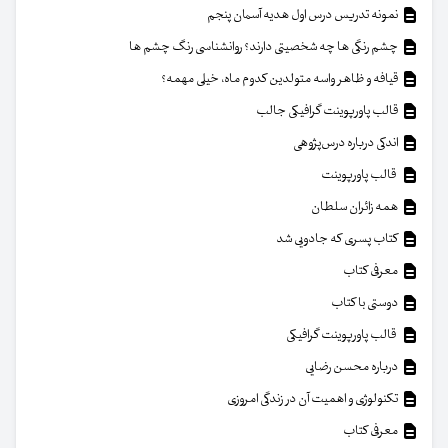
نمونه تدریس درس اول هدیه آسمان پنجم
چشم رنگی ها چه شخصیتی دارند؟ روانشناسی رنگ چشم ها
قیافه و ظاهر واسه متولدین کدوم ماه، خیلی مهمه؟
قالب پاورپوینت گرافیکی جالب
اندکی درباره درس‌پژوهی
قالب پاورپوینت
همه زائران سلطان
کتاب پسری که جادویی شد
معرفی کتاب
دوستی با کتاب
قالب پاورپوینت گرافیکی
درباره محسن رضایی
تکنولوژی و اهمیت آن در زندگی امروزی
معرفی کتاب