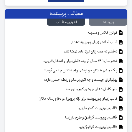
مطالب پربیننده
پربیننده
آخرین مطالب
قوانین کلاس و مدرسه
قالب آماده و زیبای پاورپوینت(15)
۵ فیلم که همه زنان ایرانی باید تماشا کنند
شعار سال ۱۴۰۱ «سال تولید، دانش‌بنیان و اشتغال‌آفرین»
رنگ چشم هایتان درباره شما و اجدادتان چه می گوید؟
پورنوگرافی چیست و چه اثری بر مغز و رابطه جنسی دارد؟
متن کامل دعای جوشن کبیر با ترجمه
قالب زیبای پاورپوینت برای ارائه پروپوزال و دفاع رساله دکترا
قالب پاورپوینت کادر دار زیبا
قالب پاورپوینت گرافیکی و طرح دار زیبا
قالب پاورپوینت گرافیکی زیبا