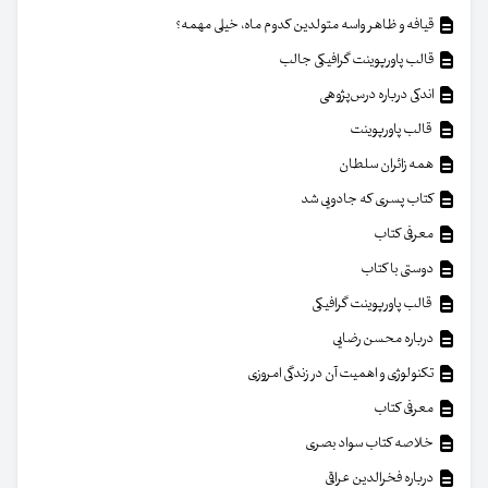
قیافه و ظاهر واسه متولدین کدوم ماه، خیلی مهمه؟
قالب پاورپوینت گرافیکی جالب
اندکی درباره درس‌پژوهی
قالب پاورپوینت
همه زائران سلطان
کتاب پسری که جادویی شد
معرفی کتاب
دوستی با کتاب
قالب پاورپوینت گرافیکی
درباره محسن رضایی
تکنولوژی و اهمیت آن در زندگی امروزی
معرفی کتاب
خلاصه کتاب سواد بصری
درباره فخرالدین عراقی