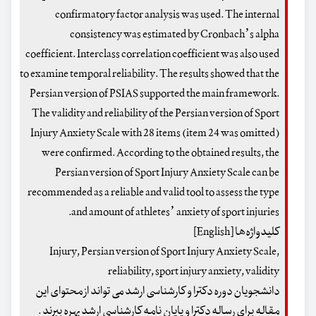
confirmatory factor analysis was used. The internal
consistency was estimated by Cronbach’s alpha
coefficient. Interclass correlation coefficient was also used
to examine temporal reliability. The results showed that the
Persian version of PSIAS supported the main framework.
The validity and reliability of the Persian version of Sport
Injury Anxiety Scale with 28 items (item 24 was omitted)
were confirmed. According to the obtained results, the
Persian version of Sport Injury Anxiety Scale can be
recommended as a reliable and valid tool to assess the type
and amount of athletes’ anxiety of sport injuries.
کلیدواژه‌ها [English]
Injury, Persian version of Sport Injury Anxiety Scale,
reliability, sport injury anxiety, validity
دانشجویان دوره دکترا و کارشناسی ارشد می تواند از محتوای این
مقاله برای رساله دکترا و پایان نامه کارشناسی ارشد بهره ببرند .