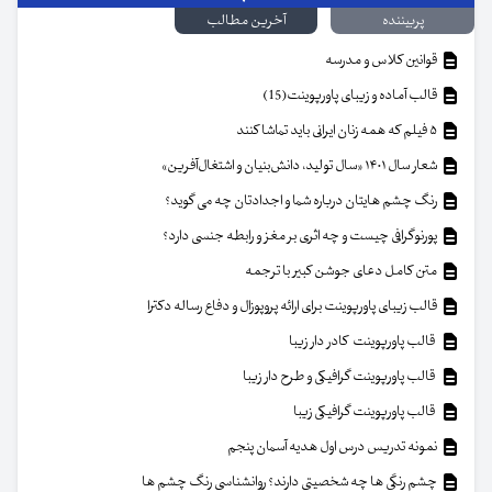
پربیننده
آخرین مطالب
قوانین کلاس و مدرسه
قالب آماده و زیبای پاورپوینت(15)
۵ فیلم که همه زنان ایرانی باید تماشا کنند
شعار سال ۱۴۰۱ «سال تولید، دانش‌بنیان و اشتغال‌آفرین»
رنگ چشم هایتان درباره شما و اجدادتان چه می گوید؟
پورنوگرافی چیست و چه اثری بر مغز و رابطه جنسی دارد؟
متن کامل دعای جوشن کبیر با ترجمه
قالب زیبای پاورپوینت برای ارائه پروپوزال و دفاع رساله دکترا
قالب پاورپوینت کادر دار زیبا
قالب پاورپوینت گرافیکی و طرح دار زیبا
قالب پاورپوینت گرافیکی زیبا
نمونه تدریس درس اول هدیه آسمان پنجم
چشم رنگی ها چه شخصیتی دارند؟ روانشناسی رنگ چشم ها