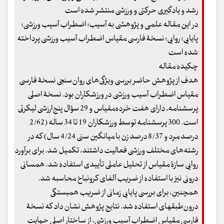
رشد و یادگیری حرکتی و ورزشی منتشر شده است
در این مقاله علمی و پژوهشی به آسیب؛ اضطراب آسیب ورزشی؛
پایایی؛ روایی؛ نسخۀ فارسی مقیاس اضطراب آسیب ورزشی پرداخته
شده است
چکیده مقاله
هدف از پژوهش حاضر بررسی ویژگی‌های روان‌سنجی نسخۀ فارسی
مقیاس اضطراب آسیب ورزشی در ورزشکاران بود. نسخۀ اصلی
پرسشنامه، دارای هفت خرده‌مقیاس و 29 سؤال پنج‌ارزشی لیکرتی
است. 300 پرسشنامه توسط ورزشکاران 19 تا 34 ساله (2/62
درصد مرد و 8/37 درصد زن با میانگین سنی 4/24 سال) که در
رشته‌های مختلف ورزشی فعالیت داشتند، تکمیل شد. برای برآورد
روایی سازۀ مقیاس از تحلیل عاملی تأییدی استفاده شد. همسانی
درونی نیز با استفاده از ضریب آلفای کرونباخ محاسبه شد.
همچنین، برای بررسی پایایی زمانی از ضریب همبستگی
درون‌طبقه‎ای استفاده شد. نتایج پژوهش نشان داد که نسخۀ
فارسی مقیاس اضطراب آسیب ورزشی، از ساختار اصلی حمایت