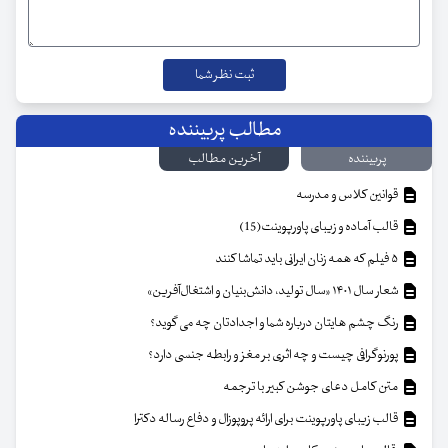
مطالب پربیننده
پربیننده
آخرین مطالب
قوانین کلاس و مدرسه
قالب آماده و زیبای پاورپوینت(15)
۵ فیلم که همه زنان ایرانی باید تماشا کنند
شعار سال ۱۴۰۱ «سال تولید، دانش‌بنیان و اشتغال‌آفرین»
رنگ چشم هایتان درباره شما و اجدادتان چه می گوید؟
پورنوگرافی چیست و چه اثری بر مغز و رابطه جنسی دارد؟
متن کامل دعای جوشن کبیر با ترجمه
قالب زیبای پاورپوینت برای ارائه پروپوزال و دفاع رساله دکترا