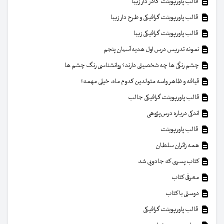
قالب پاورپوینت کادر دار زیبا
قالب پاورپوینت گرافیکی و طرح دار زیبا
قالب پاورپوینت گرافیکی زیبا
نمونه تدریس درس اول هدیه آسمان پنجم
چشم رنگی ها چه شخصیتی دارند؟ روانشناسی رنگ چشم ها
قیافه و ظاهر واسه متولدین کدوم ماه، خیلی مهمه؟
قالب پاورپوینت گرافیکی جالب
اندکی درباره درس‌پژوهی
قالب پاورپوینت
همه زائران سلطان
کتاب پسری که جادویی شد
معرفی کتاب
دوستی با کتاب
قالب پاورپوینت گرافیکی