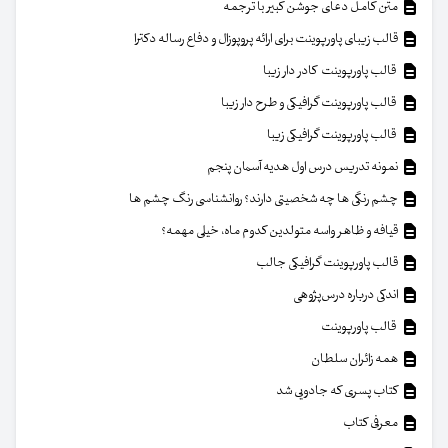
متن کامل دعای جوشن کبیر با ترجمه
قالب زیبای پاورپوینت برای ارائه پروپوزال و دفاع رساله دکترا
قالب پاورپوینت کادر دار زیبا
قالب پاورپوینت گرافیکی و طرح دار زیبا
قالب پاورپوینت گرافیکی زیبا
نمونه تدریس درس اول هدیه آسمان پنجم
چشم رنگی ها چه شخصیتی دارند؟ روانشناسی رنگ چشم ها
قیافه و ظاهر واسه متولدین کدوم ماه، خیلی مهمه؟
قالب پاورپوینت گرافیکی جالب
اندکی درباره درس‌پژوهی
قالب پاورپوینت
همه زائران سلطان
کتاب پسری که جادویی شد
معرفی کتاب