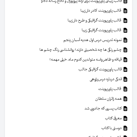
قالب زیبای پاورپوینت برای ارائه پروپوزال و دفاع رساله دکترا
قالب پاورپوینت کادر دار زیبا
قالب پاورپوینت گرافیکی و طرح دار زیبا
قالب پاورپوینت گرافیکی زیبا
نمونه تدریس درس اول هدیه آسمان پنجم
چشم رنگی ها چه شخصیتی دارند؟ روانشناسی رنگ چشم ها
قیافه و ظاهر واسه متولدین کدوم ماه، خیلی مهمه؟
قالب پاورپوینت گرافیکی جالب
اندکی درباره درس‌پژوهی
قالب پاورپوینت
همه زائران سلطان
کتاب پسری که جادویی شد
معرفی کتاب
دوستی با کتاب