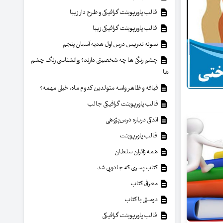
قالب پاورپوینت گرافیکی و طرح دار زیبا
قالب پاورپوینت گرافیکی زیبا
نمونه تدریس درس اول هدیه آسمان پنجم
چشم رنگی ها چه شخصیتی دارند؟ روانشناسی رنگ چشم
ها
قیافه و ظاهر واسه متولدین کدوم ماه، خیلی مهمه؟
قالب پاورپوینت گرافیکی جالب
اندکی درباره درس‌پژوهی
قالب پاورپوینت
همه زائران سلطان
کتاب پسری که جادویی شد
معرفی کتاب
دوستی با کتاب
قالب پاورپوینت گرافیکی