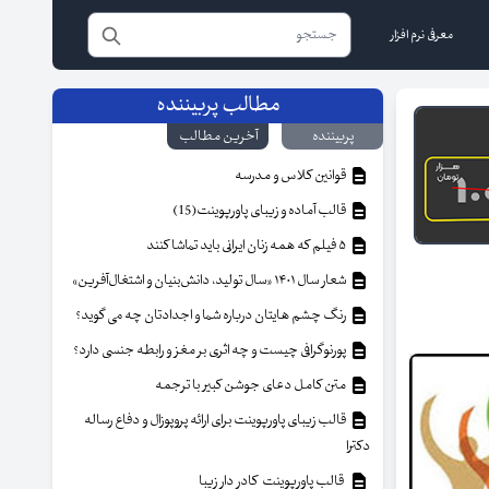
معرفی نرم افزار
مطالب پربیننده
پربیننده
آخرین مطالب
قوانین کلاس و مدرسه
قالب آماده و زیبای پاورپوینت(15)
۵ فیلم که همه زنان ایرانی باید تماشا کنند
شعار سال ۱۴۰۱ «سال تولید، دانش‌بنیان و اشتغال‌آفرین»
رنگ چشم هایتان درباره شما و اجدادتان چه می گوید؟
پورنوگرافی چیست و چه اثری بر مغز و رابطه جنسی دارد؟
متن کامل دعای جوشن کبیر با ترجمه
قالب زیبای پاورپوینت برای ارائه پروپوزال و دفاع رساله
دکترا
قالب پاورپوینت کادر دار زیبا