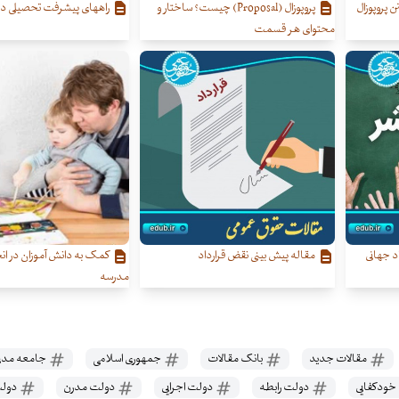
 پروپوزال
پروپوزال (Proposal) چیست؟ ساختار و
راههای پیشرفت تحصیلی دا
محتوای هر قسمت
اد جهانی
مقاله پیش‌ بینی نقض قرارداد
کمک به دانش آموزان در ان
مدرسه
مقالات جدید
بانک مقالات
جمهوری اسلامی
جامعه مدن
خودکفایی
دولت رابطه
دولت اجرایی
دولت مدرن
دولت 