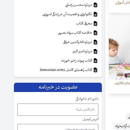
نش آموزان
درباره محسن رضایی
تکنولوژی و اهمیت آن در زندگی امروزی
معرفی کتاب
خلاصه کتاب سواد بصری
درباره فخرالدین عراقی
درباره امیر کبیر
کتاب پیوند زخم خورده
کتاب راهنمای کامل Interaction access
جام تکالیف
عضویت در خبرنامه
نام و نام خانوادگی
ی
آدرس ایمیل
آزادیخواه