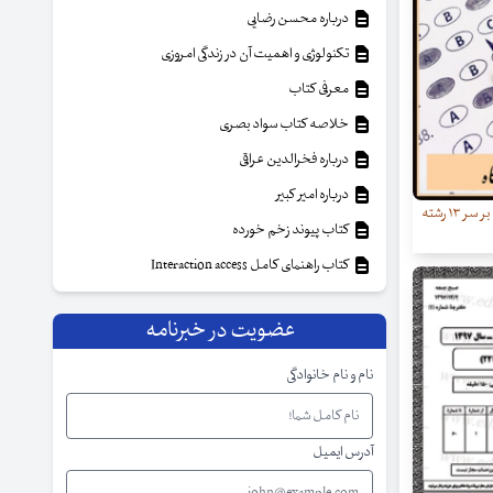
درباره محسن رضایی
تکنولوژی و اهمیت آن در زندگی امروزی
معرفی کتاب
خلاصه کتاب سواد بصری
درباره فخرالدین عراقی
درباره امیر کبیر
بیش از یک میلیون کنکوری بر سر ۱۳ رشته
کتاب پیوند زخم خورده
کتاب راهنمای کامل Interaction access
عضویت در خبرنامه
نام و نام خانوادگی
آدرس ایمیل