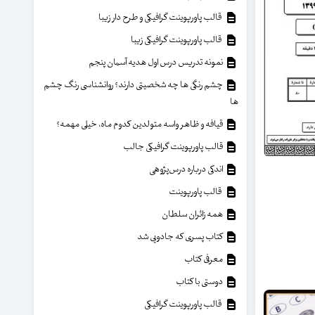
قالب پاورپوینت گرافیکی و طرح دار زیبا
قالب پاورپوینت گرافیکی زیبا
نمونه تدریس درس اول هدیه آسمان پنجم
چشم رنگی ها چه شخصیتی دارند؟ روانشناسی رنگ چشم
ها
قیافه و ظاهر واسه متولدین کدوم ماه، خیلی مهمه؟
قالب پاورپوینت گرافیکی جالب
اندکی درباره درس‌پژوهی
قالب پاورپوینت
همه زائران سلطان
کتاب پسری که جادویی شد
معرفی کتاب
دوستی با کتاب
قالب پاورپوینت گرافیکی