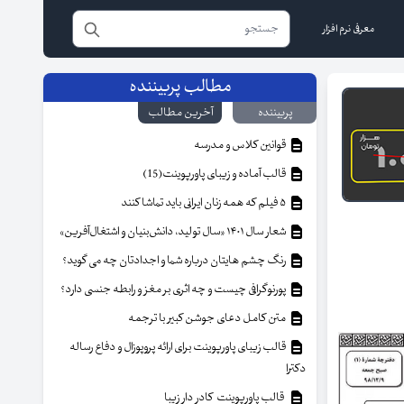
معرفی نرم افزار
مطالب پربیننده
پربیننده
آخرین مطالب
قوانین کلاس و مدرسه
قالب آماده و زیبای پاورپوینت(15)
۵ فیلم که همه زنان ایرانی باید تماشا کنند
شعار سال ۱۴۰۱ «سال تولید، دانش‌بنیان و اشتغال‌آفرین»
رنگ چشم هایتان درباره شما و اجدادتان چه می گوید؟
پورنوگرافی چیست و چه اثری بر مغز و رابطه جنسی دارد؟
متن کامل دعای جوشن کبیر با ترجمه
قالب زیبای پاورپوینت برای ارائه پروپوزال و دفاع رساله
دکترا
قالب پاورپوینت کادر دار زیبا