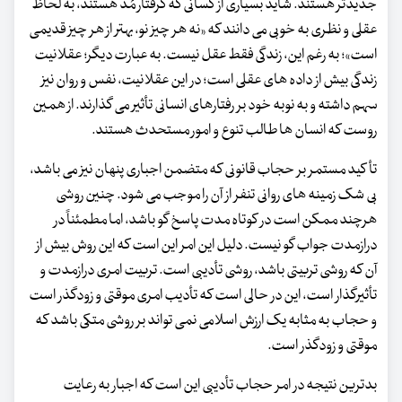
جدیدتر هستند. شاید بسیاری از کسانی که گرفتار مُد هستند، به لحاظ
عقلی و نظری به خوبی می دانند که «نه هر چیز نو، بهتر از هر چیز قدیمی
است»؛ به رغم این، زندگی فقط عقل نیست. به عبارت دیگر؛ عقلانیت
زندگی بیش از داده های عقلی است؛ در این عقلانیت، نفس و روان نیز
سهم داشته و به نوبه خود بر رفتارهای انسانی تأثیر می گذارند. از همین
روست که انسان ها طالب تنوع و امور مستحدث هستند.
تأکید مستمر بر حجاب قانونی که متضمن اجباری پنهان نیز می باشد،
بی شک زمینه های روانی تنفر از آن را موجب می شود. چنین روشی
هرچند ممکن است در کوتاه مدت پاسخ گو باشد، اما مطمئناً در
درازمدت جواب گو نیست. دلیل این امر این است که این روش بیش از
آن که روشی تربیتی باشد، روشی تأدیبی است. تربیت امری درازمدت و
تأثیرگذار است، این در حالی است که تأدیب امری موقتی و زودگذر است
و حجاب به مثابه یک ارزش اسلامی نمی تواند بر روشی متکی باشد که
موقتی و زودگذر است.
بدترین نتیجه در امر حجاب تأدیبی این است که اجبار به رعایت