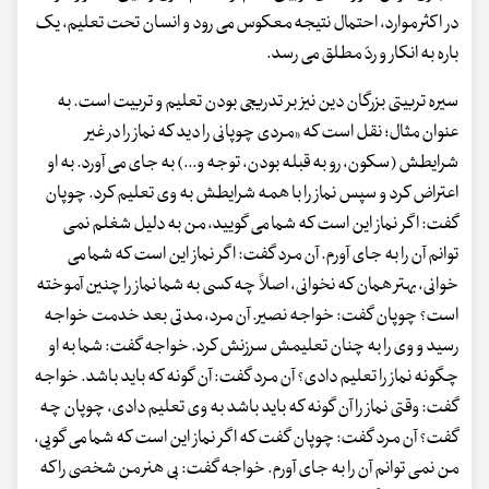
در اکثر موارد، احتمال نتیجه معکوس می رود و انسان تحت تعلیم، یک
باره به انکار و ردّ مطلق می رسد.
سیره تربیتی بزرگان دین نیز بر تدریجی بودن تعلیم و تربیت است. به
عنوان مثال؛ نقل است که «مردی چوپانی را دید که نماز را در غیر
شرایطش (سکون، رو به قبله بودن، توجه و...) به جای می آورد. به او
اعتراض کرد و سپس نماز را با همه شرایطش به وی تعلیم کرد. چوپان
گفت: اگر نماز این است که شما می گویید، من به دلیل شغلم نمی
توانم آن را به جای آورم. آن مرد گفت: اگر نماز این است که شما می
خوانی، بهتر همان که نخوانی، اصلاً چه کسی به شما نماز را چنین آموخته
است؟ چوپان گفت: خواجه نصیر. آن مرد، مدتی بعد خدمت خواجه
رسید و وی را به چنان تعلیمش سرزنش کرد. خواجه گفت: شما به او
چگونه نماز را تعلیم دادی؟ آن مرد گفت: آن گونه که باید باشد. خواجه
گفت: وقتی نماز را آن گونه که باید باشد به وی تعلیم دادی، چوپان چه
گفت؟ آن مرد گفت: چوپان گفت که اگر نماز این است که شما می گویی،
من نمی توانم آن را به جای آورم. خواجه گفت: بی هنر من شخصی را که