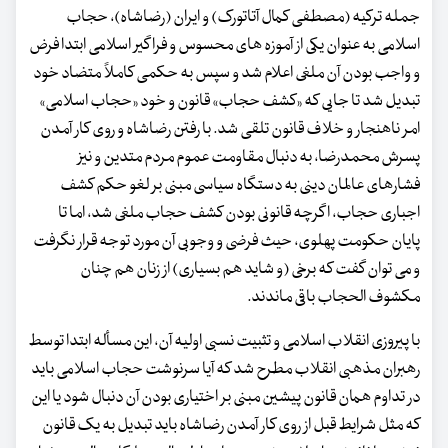
جمله ترکیه (مصطفی کمال آتاتورک) و ایران (رضاشاه)، حجاب
اسلامی به عنوان یکی از آموزه های محسوس و فراگیر اسلامی ابتدا فرض
و واجب بودن آن ملغی اعلام شد و سپس به حکمی کاملاً متضاد خود
تبدیل شد تا جایی که «کشف حجاب» قانون و خود «حجاب اسلامی»
امر ناهنجار و خلاف قانون تلقی شد. با رفتن رضاشاه و روی کار آمدن
پسرش محمدرضا، به دنبال مقاومت عموم مردم متدین و نیز
فشارهای عالمان دینی به دستگاه سیاسی مبنی بر لغو حکم کشف
اجباری حجاب، اگرچه قانونی بودن کشف حجاب ملغی شد، اما تا
پایان حکومت پهلوی، حیث فرضی و وجوبی آن مورد توجه قرار نگرفت
و می توان گفت که برخی (و شاید هم بسیاری) از زنان هم چنان
مکشوف الحجاب باقی ماندند.
با پیروزی انقلاب اسلامی و تثبیت نسبی اولیه آن، این مسأله ابتدا توسط
رهبران مذهبی انقلاب مطرح شد که آیا سرنوشت حجاب اسلامی باید
در تداوم همان قانون پیشین مبنی بر اختیاری بودن آن دنبال شود یا این
که مثل شرایط قبل از روی کار آمدن رضاشاه باید تبدیل به یک قانون