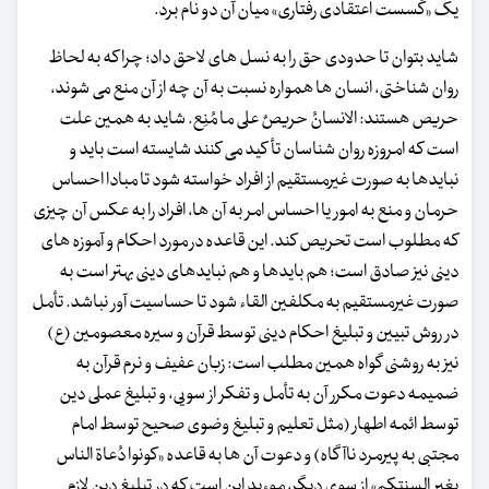
یک «گسست اعتقادی رفتاری» میان آن دو نام برد.
شاید بتوان تا حدودی حق را به نسل های لاحق داد؛ چرا که به لحاظ
روان شناختی، انسان ها همواره نسبت به آن چه از آن منع می شوند،
حریص هستند: الانسانُ حریصٌ علی ما مُنِع. شاید به همین علت
است که امروزه روان شناسان تأکید می کنند شایسته است باید و
نبایدها به صورت غیرمستقیم از افراد خواسته شود تا مبادا احساس
حرمان و منع به امور یا احساس امر به آن ها، افراد را به عکس آن چیزی
که مطلوب است تحریص کند. این قاعده در مورد احکام و آموزه های
دینی نیز صادق است؛ هم بایدها و هم نبایدهای دینی بهتر است به
صورت غیرمستقیم به مکلفین القاء شود تا حساسیت آور نباشد. تأمل
در روش تبیین و تبلیغ احکام دینی توسط قرآن و سیره معصومین (ع)
نیز به روشنی گواه همین مطلب است: زبان عفیف و نرم قرآن به
ضمیمه دعوت مکرر آن به تأمل و تفکر از سویی، و تبلیغ عملی دین
توسط ائمه اطهار (مثل تعلیم و تبلیغ وضوی صحیح توسط امام
مجتبی به پیرمرد ناآگاه) و دعوت آن ها به قاعده «کونوا دُعاة الناس
بغیر السنتکم» از سوی دیگر، موءید این است که در تبلیغ دین لازم