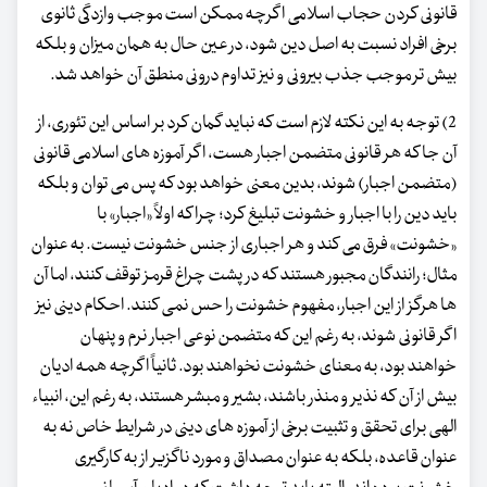
قانونی کردن حجاب اسلامی اگرچه ممکن است موجب وازدگی ثانوی
برخی افراد نسبت به اصل دین شود، در عین حال به همان میزان و بلکه
بیش تر موجب جذب بیرونی و نیز تداوم درونی منطق آن خواهد شد.
2) توجه به این نکته لازم است که نباید گمان کرد بر اساس این تئوری، از
آن جا که هر قانونی متضمن اجبار هست، اگر آموزه های اسلامی قانونی
(متضمن اجبار) شوند، بدین معنی خواهد بود که پس می توان و بلکه
باید دین را با اجبار و خشونت تبلیغ کرد؛ چرا که اولاً «اجبار» با
«خشونت» فرق می کند و هر اجباری از جنس خشونت نیست. به عنوان
مثال؛ رانندگان مجبور هستند که در پشت چراغ قرمز توقف کنند، اما آن
ها هرگز از این اجبار، مفهوم خشونت را حس نمی کنند. احکام دینی نیز
اگر قانونی شوند، به رغم این که متضمن نوعی اجبار نرم و پنهان
خواهند بود، به معنای خشونت نخواهند بود. ثانیاً اگرچه همه ادیان
بیش از آن که نذیر و منذر باشند، بشیر و مبشر هستند، به رغم این، انبیاء
الهی برای تحقق و تثبیت برخی از آموزه های دینی در شرایط خاص نه به
عنوان قاعده، بلکه به عنوان مصداق و مورد ناگزیر از به کارگیری