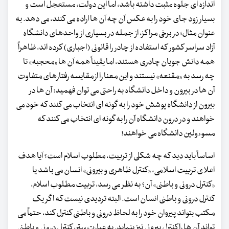
اندازه ای جلوه مثبت داشته باشد، اما این دولت، مستعجل است و
بسیار زود جای خود را به عکس آن چه آن ها اراده می کنند، می دهد. به
عنوان مثال؛ در برخی مراکز، از جمله در بسیاری از واحدهای دانشگاه
آزاد سراسر کشور که استفاده از چادر را قانونی (اجباری) کرده اند، ظاهراً
همه دانش جویان چادری هستند، اما یقیناً همه آن ها «محجبه» تا
چه رسد به «مقنعه» نیستند و این معنا را از مقایسه رفتارهای متفاوت
آن ها در بیرون و داخل دانشگاه به راحتی می توان فهمید: آن ها در
بیرون از دانشگاه پوشش خود را به گونه ای انتخاب می کنند که خود می
خواهند و در درون دانشگاه آن را به گونه ای انتخاب می کنند که
مسوءولین دانشگاه می خواهند!
اساساً باید دید که چه شکلی از تربیت، مطلوب اسلام است؟ آیا هدف
اعلای تربیت اسلامی، «کنترل ظاهری و بیرونی» انسان می باشد یا
«کنترل درونی و باطنی» آن؟ به نظر می رسد، تربیت مطلوب اسلام،
کنترل درونی و باطنی انسان است. البته تردیدی نیست که اگر یک
مکتب بتواند پیروان خود را به لحاظ درونی و باطنی کنترل کند، حتماً می
تواند آن ها را کنترل بیرونی نیز بنماید. به عبارت بهتر، کنترل درونی و باطنی