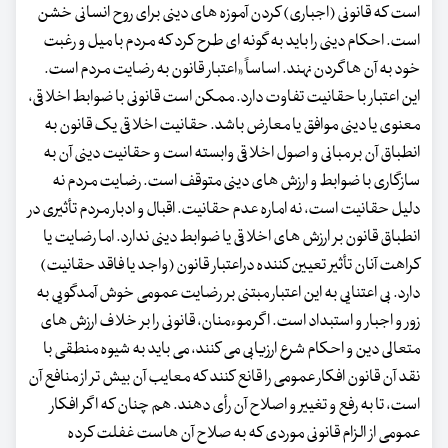
است که قانونی (اجباری) کردن آموزه های دینی برای روح انسانی خشن
است. احکام دینی را باید به گونه ای طرح کرد که مردم با میل و رغبت
خود به آن ها گردن نهند. اساساً «اعتبار قانون به رضایت مردم است.
این اعتبار با حقانیت تفاوت دارد. ممکن است قانونی با ضوابط اخلاقی،
معنوی یا دینی موافق یا معارض باشد. حقانیت اخلاقی یک قانون به
انطباق آن بر مبانی و اصول اخلاقی وابسته است و حقانیت دینی آن به
سازگاری با ضوابط و ارزش های دینی متوقف است. رضایت مردم نه
دلیل حقانیت است، نه اماره عدم حقانیت. اقبال و ادبار مردم تأثیری در
انطباق قانون بر ارزش های اخلاقی یا ضوابط دینی ندارد. اما رضایت یا
کراهت آنان تأثیر تعیین کننده دراعتبار قانون (واجد یا فاقد حقانیت)
دارد. بی اعتنایی به این اعتبار مبتنی بر رضایت عمومی خوش آمدگویی به
زور و اجبار و استبداد است. اگر موءمنان، قانونی را بر خلاف ارزش های
متعالی دین و احکام شرع ارزیابی می کنند، می باید به شیوه منطقی با
نقد آن قانون افکار عمومی را قانع کنند که معایب آن بیش تر از منافع آن
است، تا به رفع و تغییر و اصلاح آن رأی دهند. هم چنان که اگر افکار
عمومی از الزام قانونی موردی که به صلاح آن هاست غفلت کرده