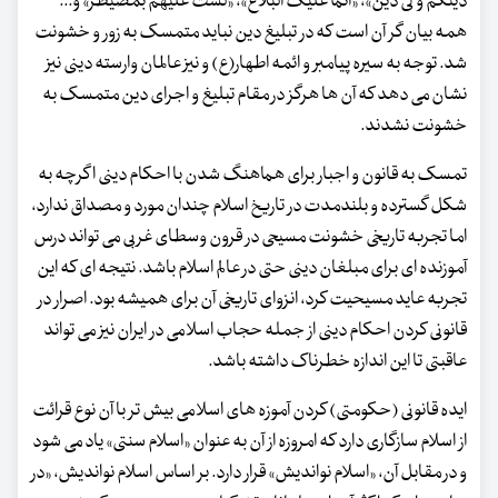
دینکم و لی دین»، «انما علیک البلاغ»، «لست علیهم بمصیطر» و...
همه بیان گر آن است که در تبلیغ دین نباید متمسک به زور و خشونت
شد. توجه به سیره پیامبر و ائمه اطهار(ع) و نیز عالمان وارسته دینی نیز
نشان می دهد که آن ها هرگز در مقام تبلیغ و اجرای دین متمسک به
خشونت نشدند.
تمسک به قانون و اجبار برای هماهنگ شدن با احکام دینی اگرچه به
شکل گسترده و بلندمدت در تاریخ اسلام چندان مورد و مصداق ندارد،
اما تجربه تاریخی خشونت مسیحی در قرون وسطای غربی می تواند درس
آموزنده ای برای مبلغان دینی حتی در عالم اسلام باشد. نتیجه ای که این
تجربه عاید مسیحیت کرد، انزوای تاریخی آن برای همیشه بود. اصرار در
قانونی کردن احکام دینی از جمله حجاب اسلامی در ایران نیز می تواند
عاقبتی تا این اندازه خطرناک داشته باشد.
ایده قانونی (حکومتی) کردن آموزه های اسلامی بیش تر با آن نوع قرائت
از اسلام سازگاری دارد که امروزه از آن به عنوان «اسلام سنتی» یاد می شود
و در مقابل آن، «اسلام نواندیش» قرار دارد. بر اساس اسلام نواندیش، «در