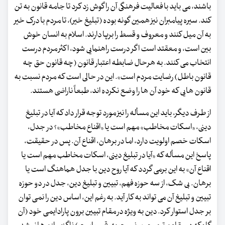
باشند، می باید با فعالیت فرهنگی آن را گوش زد کرد تا جامه قانون به تن
کند. سیره پیامبران نیز همین گونه بوده (تبلیغ خیر)، تا مردم با درک خیر
به آن میل کنند و معروف و قسط را برپا دارند. اسلام به انسان خوش
بین است، و معقتد است اگر درست راهنمایی شود، اکثر مردم درست
انتخاب می کنند. به هرحال ضابطه اعتبار قانون (چه قانون حق چه
قانون باطل) رضایت مردم است». این در حالی است که مردم نسبت به
قانون هایی که خود آن ها را وضع نکرده اند، طبعاً ناراضی هستند.
از طرف دیگر، باید این مسأله را نیز مورد توجه قرار داد که آیا در تبلیغ
دینی، «اسکات مخاطب» مهم است یا «اقناع مخاطب»؟ در جدل،
اسکات خصم اولویت دارد، اما در برهان، اقناع آن. پس در حقیقت،
پاسخ این مسأله که «آیا در تبلیغ دینی، اسکات مخاطب مهم است یا
اقناع آن» به این برمی گردد که آیا روح دین با جدل هماهنگ است یا
برهان. بی شک، از سه حوزه فهم، تبیین و تبلیغ دین، جدل در دو حوزه
تبیین و تبلیغ آن می تواند به کار آید. به رغم این، اساس دین را نمی توان
بر جدل استوار کرد. دین به ویژه در مقام تبیین برون پارادایمی خود (آن