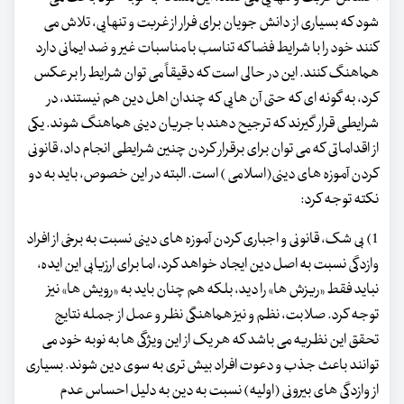
شود که بسیاری از دانش جویان برای فرار از غربت و تنهایی، تلاش می
کنند خود را با شرایط فضا که تناسب با مناسبات غیر و ضد ایمانی دارد
هماهنگ کنند. این در حالی است که دقیقاً می توان شرایط را بر عکس
کرد، به گونه ای که حتی آن هایی که چندان اهل دین هم نیستند، در
شرایطی قرار گیرند که ترجیح دهند با جریان دینی هماهنگ شوند. یکی
از اقداماتی که می توان برای برقرار کردن چنین شرایطی انجام داد، قانونی
کردن آموزه های دینی(اسلامی ) است. البته در این خصوص، باید به دو
نکته توجه کرد:
1) بی شک، قانونی و اجباری کردن آموزه های دینی نسبت به برخی از افراد
وازدگی نسبت به اصل دین ایجاد خواهد کرد، اما برای ارزیابی این ایده،
نباید فقط «ریزش ها» را دید، بلکه هم چنان باید به «رویش ها» نیز
توجه کرد. صلابت، نظم و نیز هماهنگی نظر و عمل از جمله نتایج
تحقق این نظریه می باشد که هر یک از این ویژگی ها به نوبه خود می
توانند باعث جذب و دعوت افراد بیش تری به سوی دین شوند. بسیاری
از وازدگی های بیرونی (اولیه) نسبت به دین به دلیل احساس عدم