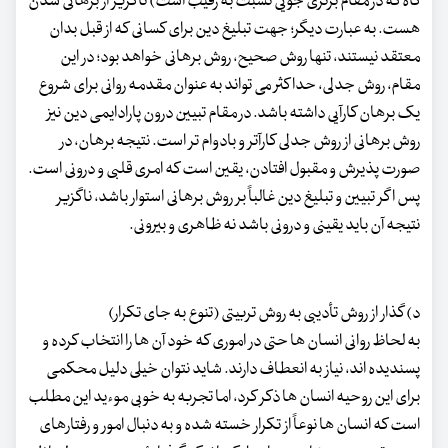
گاه که در مقام برتری جویی نسبت به رقیب است) ناگزیر از برهانی شدن
هست. به عبارت دیگر؛ جهت تبلیغ دین برای کسانی که از قبل بدان
معتقد نیستند، تنها روش صحیح، روش برهانی خواهد بود؛ در این
مقام، روش جدلی، حداکثر می تواند به عنوان مقدمه روانی برای شروع
یک برهان کارآیی داشته باشد. در مقام تبیین درون پارادایمی دین نیز
روش برهانی از روش جدلی کارآتر و بادوام تر است. نتیجه برهان، در
صورت پذیرش و مقبول افتادن، یقین است که امری قلبی و درونی است.
پس اگر تبیین و تبلیغ دین غالباً بر روش برهانی استوار باشد، ناگزیر
نتیجه آن باید یقینی و درونی باشد نه ظاهری و بیرونی.
د) گذار از روش تأدیبی به روش تربیتی (تنوع به جای تکرار)
به لحاظ روانی انسان ها حتی در اموری که خود آن ها را انتخاب کرده و
پسندیده اند، نیاز به انعطاف دارند. شاید نتوان خیلی دلیل محکمی
برای این روحیه انسان ها ذکر کرد، اما تجربه به خوبی موءید این مطلب
است که انسان ها نوعاً از تکرار خسته شده و به دنبال امور و رفتارهای