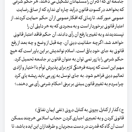
جامعه ای که اکثر آن را مسلمانان تشکیل می دهند، هر حکم شرعی
که بخواهد در کسوت قانون درآید چاره ای ندارد که از صافی رضایت
عمومی عبور کند. تا زمانی که افکار عمومی از آن حکم حمایت کردند، از
اعتبار قانونی برخوردار است و به مجردی که به هر دلیلی آن را
نپسندیدند و به تغییر یا رفع آن رأی دادند، آن حکم فاقد اعتبار قانونی
خواهد شد، اگرچه حقانیت دینی آن، چه قبل از وضع و چه بعد از رفع
قانونی به جای خود باقی است. اسلام نواندیش بر این باور است که هیچ
حکم شرعی را با زور نمی توان به عنوان قانون بر جامعه تحمیل کرد.
مهم این است که زمینه فرهنگی لازم برای پذیرش توأم با اختیار و آزادی
تعالیم دینی فراهم شود. به جای توسل به زور می باید ریشه یابی کرد
چرا مردم به تغییر قانون مبتنی بر برخی احکام شرعی رأی می دهند»؟
ج) گذار از کنترل بیرونی به کنترل درونی (نفی ایمان نفاقی)
قانونی کردن و به تعبیری اجباری کردن حجاب اسلامی هرچند ممکن
است آن گاه که قدرت در دست مجریان و طرفداران این ایده باشد، تا