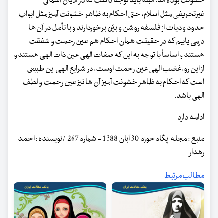
خشونت بوده اند. البته باید توجه داشت که در ادیان آسمانی
غیرتحریفی مثل اسلام، حتی احکام به ظاهر خشونت آمیز مثل ابواب
حدود و دیات از فلسفه روشن و بیّن برخوردارند و با تأمل در آن ها
درمی یابیم که در حقیقت همان احکام هم عین رحمت و شفقت
هستند و اساساً با توجه به این که صفات الهی عین ذات الهی هستند و
از این رو، غضب الهی عین رحمت اوست، در شرایع الهی این طبیعی
است که احکام به ظاهر خشونت آمیز آن ها نیز عین رحمت و لطف
الهی باشد.
ادامه دارد
منبع : مجله پگاه حوزه 30 آبان 1388 - شماره 267 /نویسنده : احمد
رهدار
مطالب مرتبط