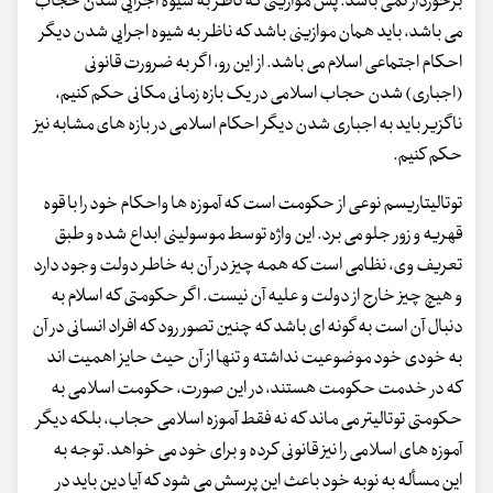
برخوردار نمی باشد. پس موازینی که ناظر به شیوه اجرایی شدن حجاب
می باشد، باید همان موازینی باشد که ناظر به شیوه اجرایی شدن دیگر
احکام اجتماعی اسلام می باشد. از این رو، اگر به ضرورت قانونی
(اجباری) شدن حجاب اسلامی در یک بازه زمانی مکانی حکم کنیم،
ناگزیر باید به اجباری شدن دیگر احکام اسلامی در بازه های مشابه نیز
حکم کنیم.
توتالیتاریسم نوعی از حکومت است که آموزه ها واحکام خود را با قوه
قهریه و زور جلو می برد. این واژه توسط موسولینی ابداع شده و طبق
تعریف وی، نظامی است که همه چیز در آن به خاطر دولت وجود دارد
و هیچ چیز خارج از دولت و علیه آن نیست. اگر حکومتی که اسلام به
دنبال آن است به گونه ای باشد که چنین تصور رود که افراد انسانی در آن
به خودی خود موضوعیت نداشته و تنها از آن حیث حایز اهمیت اند
که در خدمت حکومت هستند، در این صورت، حکومت اسلامی به
حکومتی توتالیتر می ماند که نه فقط آموزه اسلامی حجاب، بلکه دیگر
آموزه های اسلامی را نیز قانونی کرده و برای خود می خواهد. توجه به
این مسأله به نوبه خود باعث این پرسش می شود که آیا دین باید در