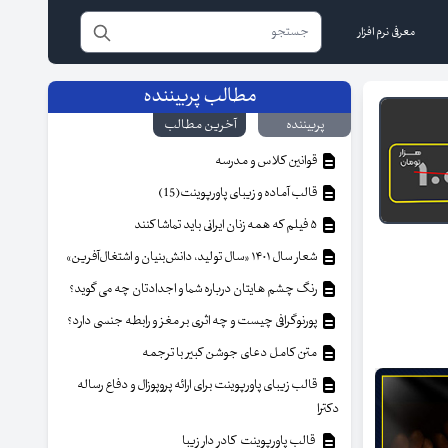
معرفی نرم افزار
مطالب پربیننده
پربیننده
آخرین مطالب
قوانین کلاس و مدرسه
قالب آماده و زیبای پاورپوینت(15)
۵ فیلم که همه زنان ایرانی باید تماشا کنند
شعار سال ۱۴۰۱ «سال تولید، دانش‌بنیان و اشتغال‌آفرین»
رنگ چشم هایتان درباره شما و اجدادتان چه می گوید؟
پورنوگرافی چیست و چه اثری بر مغز و رابطه جنسی دارد؟
متن کامل دعای جوشن کبیر با ترجمه
قالب زیبای پاورپوینت برای ارائه پروپوزال و دفاع رساله
دکترا
قالب پاورپوینت کادر دار زیبا