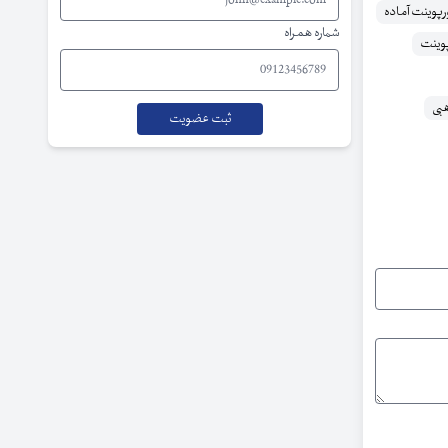
رپوینت آماده
شماره همراه
پوینت
بی