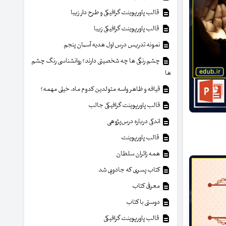
قالب پاورپوینت گرافیکی و طرح دار زیبا
قالب پاورپوینت گرافیکی زیبا
نمونه تدریس درس اول هدیه آسمان پنجم
چشم رنگی ها چه شخصیتی دارند؟ روانشناسی رنگ چشم
ها
قیافه و ظاهر واسه متولدین کدوم ماه، خیلی مهمه؟
قالب پاورپوینت گرافیکی جالب
اندکی درباره درس‌پژوهی
قالب پاورپوینت
همه زائران سلطان
کتاب پسری که جادویی شد
معرفی کتاب
دوستی با کتاب
قالب پاورپوینت گرافیکی