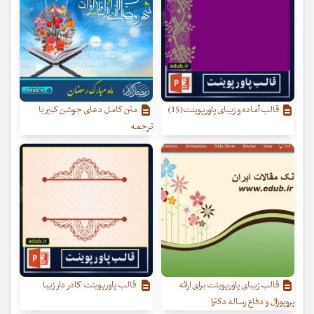
قالب آماده و زیبای پاورپوینت(15)
متن کامل دعای جوشن کبیر با
ترجمه
قالب زیبای پاورپوینت برای ارائه
قالب پاورپوینت کادر دار زیبا
پروپوزال و دفاع رساله دکترا