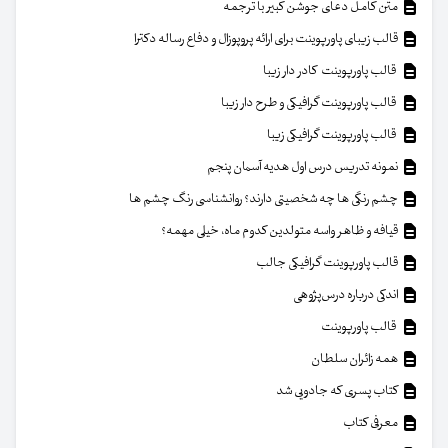
متن کامل دعای جوشن کبیر با ترجمه
قالب زیبای پاورپوینت برای ارائه پروپوزال و دفاع رساله دکترا
قالب پاورپوینت کادر دار زیبا
قالب پاورپوینت گرافیکی و طرح دار زیبا
قالب پاورپوینت گرافیکی زیبا
نمونه تدریس درس اول هدیه آسمان پنجم
چشم رنگی ها چه شخصیتی دارند؟ روانشناسی رنگ چشم ها
قیافه و ظاهر واسه متولدین کدوم ماه، خیلی مهمه؟
قالب پاورپوینت گرافیکی جالب
اندکی درباره درس‌پژوهی
قالب پاورپوینت
همه زائران سلطان
کتاب پسری که جادویی شد
معرفی کتاب