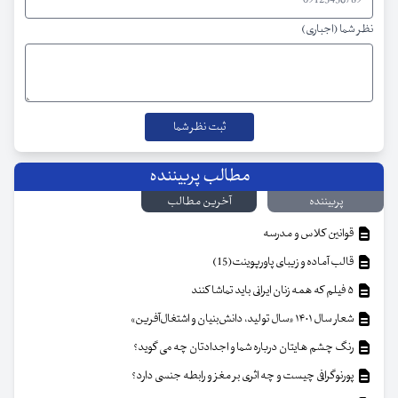
نظر شما (اجباری)
مطالب پربیننده
پربیننده
آخرین مطالب
قوانین کلاس و مدرسه
قالب آماده و زیبای پاورپوینت(15)
۵ فیلم که همه زنان ایرانی باید تماشا کنند
شعار سال ۱۴۰۱ «سال تولید، دانش‌بنیان و اشتغال‌آفرین»
رنگ چشم هایتان درباره شما و اجدادتان چه می گوید؟
پورنوگرافی چیست و چه اثری بر مغز و رابطه جنسی دارد؟