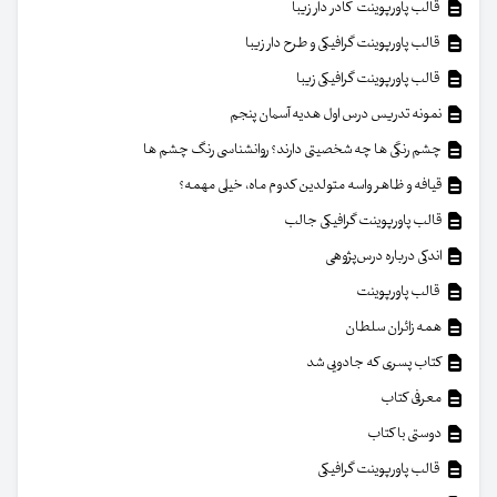
قالب پاورپوینت کادر دار زیبا
قالب پاورپوینت گرافیکی و طرح دار زیبا
قالب پاورپوینت گرافیکی زیبا
نمونه تدریس درس اول هدیه آسمان پنجم
چشم رنگی ها چه شخصیتی دارند؟ روانشناسی رنگ چشم ها
قیافه و ظاهر واسه متولدین کدوم ماه، خیلی مهمه؟
قالب پاورپوینت گرافیکی جالب
اندکی درباره درس‌پژوهی
قالب پاورپوینت
همه زائران سلطان
کتاب پسری که جادویی شد
معرفی کتاب
دوستی با کتاب
قالب پاورپوینت گرافیکی