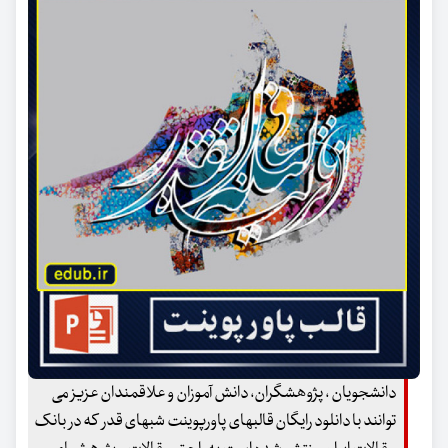
دانشجویان ، پژوهشگران، دانش آموزان و علاقمندان عزیز می
توانند با دانلود رایگان قالبهای پاورپوینت شبهای قدر که در بانک