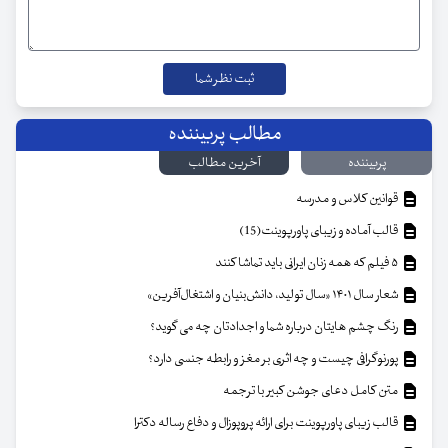
مطالب پربیننده
پربیننده
آخرین مطالب
قوانین کلاس و مدرسه
قالب آماده و زیبای پاورپوینت(15)
۵ فیلم که همه زنان ایرانی باید تماشا کنند
شعار سال ۱۴۰۱ «سال تولید، دانش‌بنیان و اشتغال‌آفرین»
رنگ چشم هایتان درباره شما و اجدادتان چه می گوید؟
پورنوگرافی چیست و چه اثری بر مغز و رابطه جنسی دارد؟
متن کامل دعای جوشن کبیر با ترجمه
قالب زیبای پاورپوینت برای ارائه پروپوزال و دفاع رساله دکترا