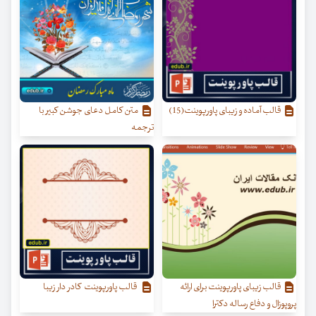
قالب آماده و زیبای پاورپوینت(15)
متن کامل دعای جوشن کبیر با
ترجمه
قالب زیبای پاورپوینت برای ارائه
قالب پاورپوینت کادر دار زیبا
پروپوزال و دفاع رساله دکترا