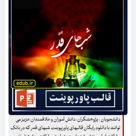
دانشجویان ، پژوهشگران، دانش آموزان و علاقمندان عزیز می
توانند با دانلود رایگان قالبهای پاورپوینت شبهای قدر که در بانک