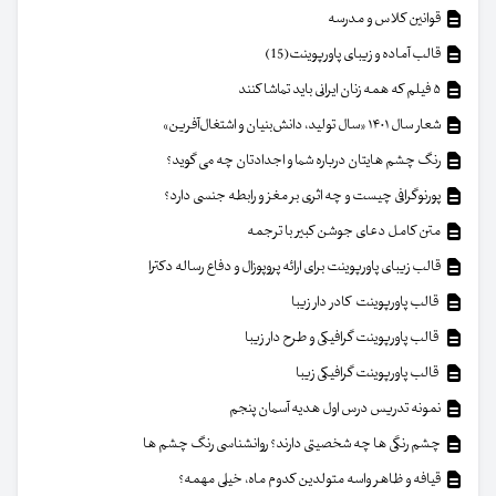
قوانین کلاس و مدرسه
قالب آماده و زیبای پاورپوینت(15)
۵ فیلم که همه زنان ایرانی باید تماشا کنند
شعار سال ۱۴۰۱ «سال تولید، دانش‌بنیان و اشتغال‌آفرین»
رنگ چشم هایتان درباره شما و اجدادتان چه می گوید؟
پورنوگرافی چیست و چه اثری بر مغز و رابطه جنسی دارد؟
متن کامل دعای جوشن کبیر با ترجمه
قالب زیبای پاورپوینت برای ارائه پروپوزال و دفاع رساله دکترا
قالب پاورپوینت کادر دار زیبا
قالب پاورپوینت گرافیکی و طرح دار زیبا
قالب پاورپوینت گرافیکی زیبا
نمونه تدریس درس اول هدیه آسمان پنجم
چشم رنگی ها چه شخصیتی دارند؟ روانشناسی رنگ چشم ها
قیافه و ظاهر واسه متولدین کدوم ماه، خیلی مهمه؟