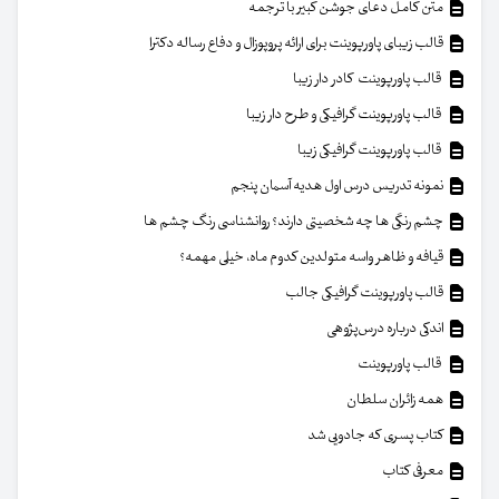
متن کامل دعای جوشن کبیر با ترجمه
قالب زیبای پاورپوینت برای ارائه پروپوزال و دفاع رساله دکترا
قالب پاورپوینت کادر دار زیبا
قالب پاورپوینت گرافیکی و طرح دار زیبا
قالب پاورپوینت گرافیکی زیبا
نمونه تدریس درس اول هدیه آسمان پنجم
چشم رنگی ها چه شخصیتی دارند؟ روانشناسی رنگ چشم ها
قیافه و ظاهر واسه متولدین کدوم ماه، خیلی مهمه؟
قالب پاورپوینت گرافیکی جالب
اندکی درباره درس‌پژوهی
قالب پاورپوینت
همه زائران سلطان
کتاب پسری که جادویی شد
معرفی کتاب