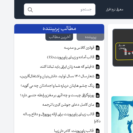
معرفی نرم افزار
مطالب پربیننده
پربیننده
آخرین مطالب
قوانین کلاس و مدرسه
قالب آماده و زیبای پاورپوینت(15)
۵ فیلم که همه زنان ایرانی باید تماشا کنند
شعار سال ۱۴۰۱ «سال تولید، دانش‌بنیان و اشتغال‌آفرین»
رنگ چشم هایتان درباره شما و اجدادتان چه می گوید؟
پورنوگرافی چیست و چه اثری بر مغز و رابطه جنسی دارد؟
متن کامل دعای جوشن کبیر با ترجمه
قالب زیبای پاورپوینت برای ارائه پروپوزال و دفاع رساله
دکترا
قالب پاورپوینت کادر دار زیبا