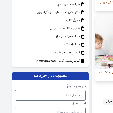
نش آموزان
درباره محسن رضایی
تکنولوژی و اهمیت آن در زندگی امروزی
معرفی کتاب
خلاصه کتاب سواد بصری
درباره فخرالدین عراقی
درباره امیر کبیر
کتاب پیوند زخم خورده
کتاب راهنمای کامل Interaction access
جام تکالیف
عضویت در خبرنامه
نام و نام خانوادگی
حرکتی
آدرس ایمیل