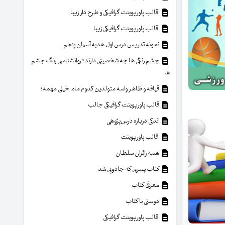
قالب پاورپوینت گرافیکی و طرح دار زیبا
قالب پاورپوینت گرافیکی زیبا
نمونه تدریس درس اول هدیه آسمان پنجم
چشم رنگی ها چه شخصیتی دارند؟ روانشناسی رنگ چشم
ها
قیافه و ظاهر واسه متولدین کدوم ماه، خیلی مهمه؟
قالب پاورپوینت گرافیکی جالب
اندکی درباره درس‌پژوهی
قالب پاورپوینت
همه زائران سلطان
کتاب پسری که جادویی شد
معرفی کتاب
دوستی با کتاب
قالب پاورپوینت گرافیکی