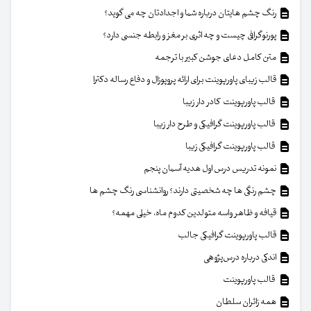
رنگ چشم هایتان درباره شما و اجدادتان چه می گوید؟
پورنوگرافی چیست و چه اثری بر مغز و رابطه جنسی دارد؟
متن کامل دعای جوشن کبیر با ترجمه
قالب زیبای پاورپوینت برای ارائه پروپوزال و دفاع رساله دکترا
قالب پاورپوینت کادر دار زیبا
قالب پاورپوینت گرافیکی و طرح دار زیبا
قالب پاورپوینت گرافیکی زیبا
نمونه تدریس درس اول هدیه آسمان پنجم
چشم رنگی ها چه شخصیتی دارند؟ روانشناسی رنگ چشم ها
قیافه و ظاهر واسه متولدین کدوم ماه، خیلی مهمه؟
قالب پاورپوینت گرافیکی جالب
اندکی درباره درس‌پژوهی
قالب پاورپوینت
همه زائران سلطان