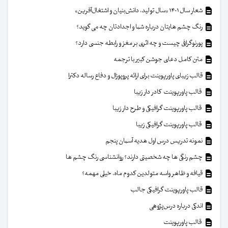
شعار سال ۱۴۰۱ «سال تولید، دانش‌بنیان و اشتغال‌آفرین»
رنگ چشم هایتان درباره شما و اجدادتان چه می گوید؟
پورنوگرافی چیست و چه اثری بر مغز و رابطه جنسی دارد؟
متن کامل دعای جوشن کبیر با ترجمه
قالب زیبای پاورپوینت برای ارائه پروپوزال و دفاع رساله دکترا
قالب پاورپوینت کادر دار زیبا
قالب پاورپوینت گرافیکی و طرح دار زیبا
قالب پاورپوینت گرافیکی زیبا
نمونه تدریس درس اول هدیه آسمان پنجم
چشم رنگی ها چه شخصیتی دارند؟ روانشناسی رنگ چشم ها
قیافه و ظاهر واسه متولدین کدوم ماه، خیلی مهمه؟
قالب پاورپوینت گرافیکی جالب
اندکی درباره درس‌پژوهی
قالب پاورپوینت