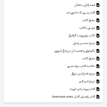
همه زائران سلطان
کتاب پسری که جادویی شد
معرفی کتاب
دوستی با کتاب
قالب پاورپوینت گرافیکی
درباره محسن رضایی
تکنولوژی و اهمیت آن در زندگی امروزی
معرفی کتاب
خلاصه کتاب سواد بصری
درباره فخرالدین عراقی
درباره امیر کبیر
کتاب پیوند زخم خورده
کتاب راهنمای کامل Interaction access