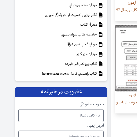
 آزمون
درباره محسن رضایی
لیسی سال 97
تکنولوژی و اهمیت آن در زندگی امروزی
معرفی کتاب
خلاصه کتاب سواد بصری
درباره فخرالدین عراقی
درباره امیر کبیر
کتاب پیوند زخم خورده
کتاب راهنمای کامل Interaction access
عضویت در خبرنامه
 آزمون
وعه الهیات و
نام و نام خانوادگی
آدرس ایمیل