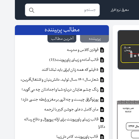
معرفی نرم افزار
مطالب پربیننده
پربیننده
آخرین مطالب
قوانین کلاس و مدرسه
قالب آماده و زیبای پاورپوینت(15)
۵ فیلم که همه زنان ایرانی باید تماشا کنند
شعار سال ۱۴۰۱ «سال تولید، دانش‌بنیان و اشتغال‌آفرین»
رنگ چشم هایتان درباره شما و اجدادتان چه می گوید؟
پورنوگرافی چیست و چه اثری بر مغز و رابطه جنسی دارد؟
متن کامل دعای جوشن کبیر با ترجمه
قالب زیبای پاورپوینت برای ارائه پروپوزال و دفاع رساله
دکترا
قالب پاورپوینت کادر دار زیبا