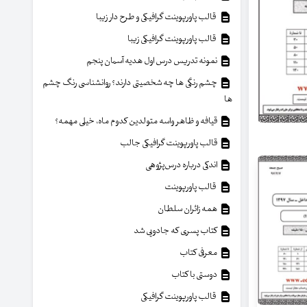
قالب پاورپوینت گرافیکی و طرح دار زیبا
قالب پاورپوینت گرافیکی زیبا
نمونه تدریس درس اول هدیه آسمان پنجم
چشم رنگی ها چه شخصیتی دارند؟ روانشناسی رنگ چشم
ها
قیافه و ظاهر واسه متولدین کدوم ماه، خیلی مهمه؟
قالب پاورپوینت گرافیکی جالب
اندکی درباره درس‌پژوهی
قالب پاورپوینت
همه زائران سلطان
کتاب پسری که جادویی شد
معرفی کتاب
دوستی با کتاب
قالب پاورپوینت گرافیکی