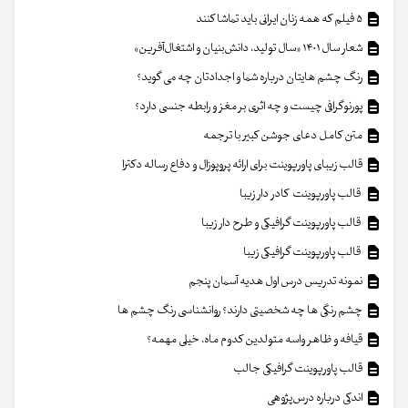
۵ فیلم که همه زنان ایرانی باید تماشا کنند
شعار سال ۱۴۰۱ «سال تولید، دانش‌بنیان و اشتغال‌آفرین»
رنگ چشم هایتان درباره شما و اجدادتان چه می گوید؟
پورنوگرافی چیست و چه اثری بر مغز و رابطه جنسی دارد؟
متن کامل دعای جوشن کبیر با ترجمه
قالب زیبای پاورپوینت برای ارائه پروپوزال و دفاع رساله دکترا
قالب پاورپوینت کادر دار زیبا
قالب پاورپوینت گرافیکی و طرح دار زیبا
قالب پاورپوینت گرافیکی زیبا
نمونه تدریس درس اول هدیه آسمان پنجم
چشم رنگی ها چه شخصیتی دارند؟ روانشناسی رنگ چشم ها
قیافه و ظاهر واسه متولدین کدوم ماه، خیلی مهمه؟
قالب پاورپوینت گرافیکی جالب
اندکی درباره درس‌پژوهی