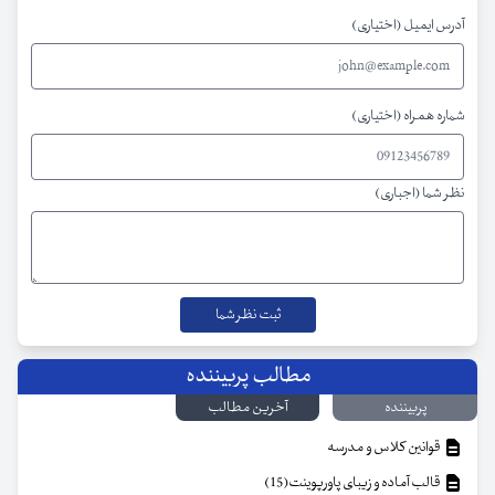
آدرس ایمیل (اختیاری)
شماره همراه (اختیاری)
نظر شما (اجباری)
مطالب پربیننده
پربیننده
آخرین مطالب
قوانین کلاس و مدرسه
قالب آماده و زیبای پاورپوینت(15)